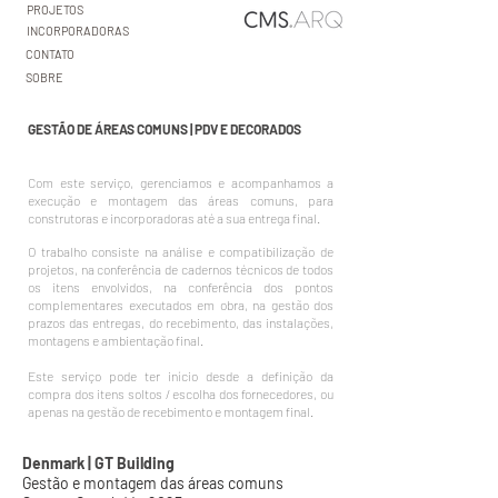
PROJETOS
INCORPORADORAS
CONTATO
SOBRE
GESTÃO DE ÁREAS COMUNS | PDV E DECORADOS
CMS.ARQ CMSARQ CAMILA
Com este serviço, gerenciamos e acompanhamos a
SALMÓRIA
execução e montagem das áreas comuns, para
construtoras e incorporadoras até a sua entrega final
.
O trabalho consiste na análise e compatibilização de
projetos, na conferência de cadernos técnicos de todos
os itens envolvidos, na conferência dos pontos
complementares executados em obra, na gestão dos
prazos das entregas, do recebimento, das instalações,
montagens e ambientação final.
Este serviço pode ter início desde a definição da
compra dos itens soltos / escolha dos fornecedores, ou
apenas na gestão de recebimento e montagem final.
Denmark | GT Bu
ilding
Gestão e montagem das áreas comuns