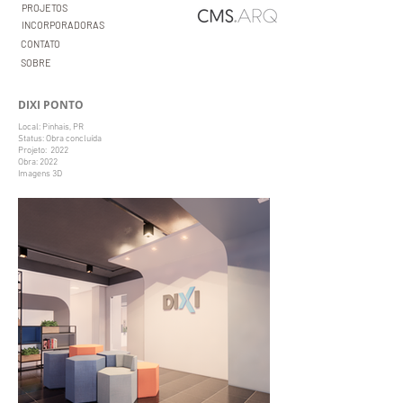
PROJETOS
INCORPORADORAS
CONTATO
SOBRE
DIXI PONTO
Local: Pinhais, PR
Status: Obra concluída
Projeto: 2022
Obra: 2022
Imagens 3D