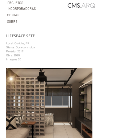
PROJETOS
INCORPORADORAS
CONTATO
SOBRE
LIFESPACE SETE
Local: Curitiba, PR
Status: Obra concluída
Projeto: 2019
Obra: 2020
Imagens 3D