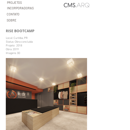
PROJETOS
INCORPORADORAS
CONTATO
SOBRE
RISE BOOTCAMP
Local: Curitiba, PR
Status: Obra concluída
Projeto: 2018
Obra: 2019
Imagens 3D